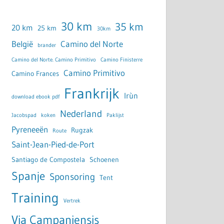
30 km
35 km
20 km
25 km
30km
België
Camino del Norte
brander
Camino del Norte. Camino Primitivo
Camino Finisterre
Camino Primitivo
Camino Frances
Frankrijk
Irùn
download ebook pdf
Nederland
Jacobspad
koken
Paklijst
Pyreneeën
Rugzak
Route
Saint-Jean-Pied-de-Port
Santiago de Compostela
Schoenen
Spanje
Sponsoring
Tent
Training
Vertrek
Via Campaniensis