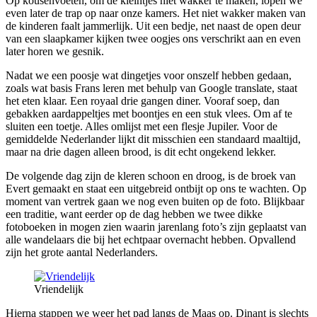
Op kousenvoeten, om de kleintjes niet wakker te maken, lopen we
even later de trap op naar onze kamers. Het niet wakker maken van
de kinderen faalt jammerlijk. Uit een bedje, net naast de open deur
van een slaapkamer kijken twee oogjes ons verschrikt aan en even
later horen we gesnik.
Nadat we een poosje wat dingetjes voor onszelf hebben gedaan,
zoals wat basis Frans leren met behulp van Google translate, staat
het eten klaar. Een royaal drie gangen diner. Vooraf soep, dan
gebakken aardappeltjes met boontjes en een stuk vlees. Om af te
sluiten een toetje. Alles omlijst met een flesje Jupiler. Voor de
gemiddelde Nederlander lijkt dit misschien een standaard maaltijd,
maar na drie dagen alleen brood, is dit echt ongekend lekker.
De volgende dag zijn de kleren schoon en droog, is de broek van
Evert gemaakt en staat een uitgebreid ontbijt op ons te wachten. Op
moment van vertrek gaan we nog even buiten op de foto. Blijkbaar
een traditie, want eerder op de dag hebben we twee dikke
fotoboeken in mogen zien waarin jarenlang foto’s zijn geplaatst van
alle wandelaars die bij het echtpaar overnacht hebben. Opvallend
zijn het grote aantal Nederlanders.
Vriendelijk
Hierna stappen we weer het pad langs de Maas op. Dinant is slechts