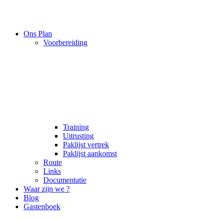
Ons Plan
Voorbereiding
Training
Uitrusting
Paklijst vertrek
Paklijst aankomst
Route
Links
Documentatie
Waar zijn we ?
Blog
Gastenboek