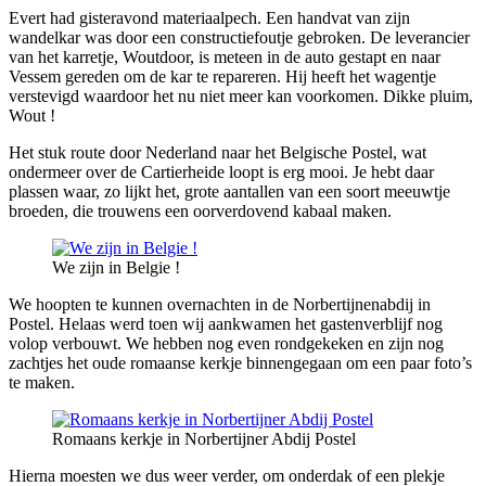
Evert had gisteravond materiaalpech. Een handvat van zijn
wandelkar was door een constructiefoutje gebroken. De leverancier
van het karretje, Woutdoor, is meteen in de auto gestapt en naar
Vessem gereden om de kar te repareren. Hij heeft het wagentje
verstevigd waardoor het nu niet meer kan voorkomen. Dikke pluim,
Wout !
Het stuk route door Nederland naar het Belgische Postel, wat
ondermeer over de Cartierheide loopt is erg mooi. Je hebt daar
plassen waar, zo lijkt het, grote aantallen van een soort meeuwtje
broeden, die trouwens een oorverdovend kabaal maken.
We zijn in Belgie !
We hoopten te kunnen overnachten in de Norbertijnenabdij in
Postel. Helaas werd toen wij aankwamen het gastenverblijf nog
volop verbouwt. We hebben nog even rondgekeken en zijn nog
zachtjes het oude romaanse kerkje binnengegaan om een paar foto’s
te maken.
Romaans kerkje in Norbertijner Abdij Postel
Hierna moesten we dus weer verder, om onderdak of een plekje