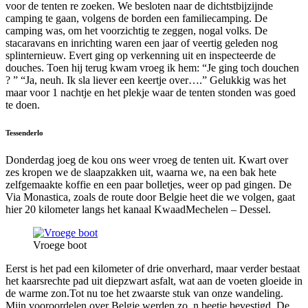
voor de tenten re zoeken. We besloten naar de dichtstbijzijnde
camping te gaan, volgens de borden een familiecamping. De
camping was, om het voorzichtig te zeggen, nogal volks. De
stacaravans en inrichting waren een jaar of veertig geleden nog
splinternieuw. Evert ging op verkenning uit en inspecteerde de
douches. Toen hij terug kwam vroeg ik hem: “Je ging toch douchen
? ” “Ja, neuh. Ik sla liever een keertje over….” Gelukkig was het
maar voor 1 nachtje en het plekje waar de tenten stonden was goed
te doen.
Tessenderlo
Donderdag joeg de kou ons weer vroeg de tenten uit. Kwart over
zes kropen we de slaapzakken uit, waarna we, na een bak hete
zelfgemaakte koffie en een paar bolletjes, weer op pad gingen. De
Via Monastica, zoals de route door Belgie heet die we volgen, gaat
hier 20 kilometer langs het kanaal KwaadMechelen – Dessel.
Vroege boot
Eerst is het pad een kilometer of drie onverhard, maar verder bestaat
het kaarsrechte pad uit diepzwart asfalt, wat aan de voeten gloeide in
de warme zon.Tot nu toe het zwaarste stuk van onze wandeling.
Mijn vooroordelen over Belgie werden zo, n beetje bevestigd. De