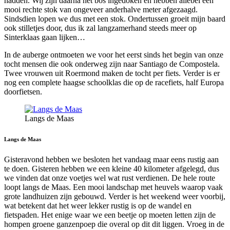
hadden. Wij zijn daarna het bos ingedoken en hebben allebei een
mooi rechte stok van ongeveer anderhalve meter afgezaagd.
Sindsdien lopen we dus met een stok. Ondertussen groeit mijn baard
ook stilletjes door, dus ik zal langzamerhand steeds meer op
Sinterklaas gaan lijken…
In de auberge ontmoeten we voor het eerst sinds het begin van onze
tocht mensen die ook onderweg zijn naar Santiago de Compostela.
Twee vrouwen uit Roermond maken de tocht per fiets. Verder is er
nog een complete haagse schoolklas die op de racefiets, half Europa
doorfietsen.
Langs de Maas
Langs de Maas
Gisteravond hebben we besloten het vandaag maar eens rustig aan
te doen. Gisteren hebben we een kleine 40 kilometer afgelegd, dus
we vinden dat onze voetjes wel wat rust verdienen. De hele route
loopt langs de Maas. Een mooi landschap met heuvels waarop vaak
grote landhuizen zijn gebouwd. Verder is het weekend weer voorbij,
wat betekent dat het weer lekker rustig is op de wandel en
fietspaden. Het enige waar we een beetje op moeten letten zijn de
hompen groene ganzenpoep die overal op dit dit liggen. Vroeg in de