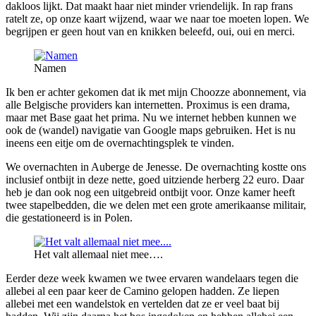
dakloos lijkt. Dat maakt haar niet minder vriendelijk. In rap frans
ratelt ze, op onze kaart wijzend, waar we naar toe moeten lopen. We
begrijpen er geen hout van en knikken beleefd, oui, oui en merci.
Namen
Ik ben er achter gekomen dat ik met mijn Choozze abonnement, via
alle Belgische providers kan internetten. Proximus is een drama,
maar met Base gaat het prima. Nu we internet hebben kunnen we
ook de (wandel) navigatie van Google maps gebruiken. Het is nu
ineens een eitje om de overnachtingsplek te vinden.
We overnachten in Auberge de Jenesse. De overnachting kostte ons
inclusief ontbijt in deze nette, goed uitziende herberg 22 euro. Daar
heb je dan ook nog een uitgebreid ontbijt voor. Onze kamer heeft
twee stapelbedden, die we delen met een grote amerikaanse militair,
die gestationeerd is in Polen.
Het valt allemaal niet mee….
Eerder deze week kwamen we twee ervaren wandelaars tegen die
allebei al een paar keer de Camino gelopen hadden. Ze liepen
allebei met een wandelstok en vertelden dat ze er veel baat bij