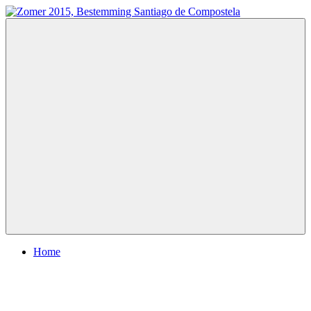
Ga
naar
Zomer
Te
de
2015,
voet
inhoud
Bestemming
naar
Santiago
Santiago
de
de
Compostela
Compostela
Menu
Home