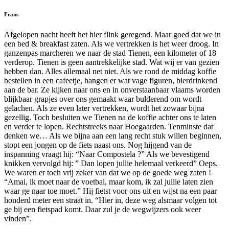
Frans
Afgelopen nacht heeft het hier flink geregend. Maar goed dat we in
een bed & breakfast zaten. Als we vertrekken is het weer droog. In
ganzenpas marcheren we naar de stad Tienen, een kilometer of 18
verderop. Tienen is geen aantrekkelijke stad. Wat wij er van gezien
hebben dan. Alles allemaal net niet. Als we rond de middag koffie
bestellen in een cafeetje, hangen er wat vage figuren, bierdrinkend
aan de bar. Ze kijken naar ons en in onverstaanbaar vlaams worden
blijkbaar grapjes over ons gemaakt waar bulderend om wordt
gelachen. Als ze even later vertrekken, wordt het zowaar bijna
gezellig. Toch besluiten we Tienen na de koffie achter ons te laten
en verder te lopen. Rechtstreeks naar Hoegaarden. Tenminste dat
denken we… Als we bijna aan een lang recht stuk willen beginnen,
stopt een jongen op de fiets naast ons. Nog hijgend van de
inspanning vraagt hij: “Naar Compostela ?” Als we bevestigend
knikken vervolgd hij: ” Dan lopen jullie helemaal verkeerd” Oeps.
We waren er toch vrij zeker van dat we op de goede weg zaten !
“Amai, ik moet naar de voetbal, maar kom, ik zal jullie laten zien
waar ge naar toe moet.” Hij fietst voor ons uit en wijst na een paar
honderd meter een straat in. “Hier in, deze weg alsmaar volgen tot
ge bij een fietspad komt. Daar zul je de wegwijzers ook weer
vinden”.