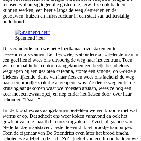
mensen wat norsig tegen die gasten die, terwijl ze ook hadden
kunnen werken, een beetje langs de weg slenterden en de
gebouwen, huizen en infrastructuur in een staat van achterstallig
onderhoud.
Spannend heur
Dit veranderde toen we het Albertkanaal overstaken en in
Tessenderlo kwamen. Een bezwete, wat oudere schoffelende man in
een geel hemd wees ons uitvoerig de weg naar het centrum. Toen
we, eenmaal in het centrum aangekomen een beetje besluiteloos
wegliepen bij een gesloten cafetaria, stopte een schone, op Goedele
Liekens lijkende, dame van haar fiets en wees ons lachend de weg
naar een broodjeszaak die al geopend was. Ze fietste weg en bij de
kruising aangekomen waar we moesten afslaan, wees ze nog een
keer met een zwaai opzij en riep onder het fietsen door, over haar
schouder: “Daar !”
Bij de broodjeszaak aangekomen bestelden we een broodje met wat
warms er op. Dat scheelt ons weer koken vanavond en ook het
gewicht van die maaltijd in onze rugzakken. Evert, uitgaande van
Nederlandse maatstaven, bestelde een dubbel broodje hamburger.
Toen de eigenaar van De Steendries even later het brood bracht,
schoten we allebei in de lach. Zo’n joekel van een brood hadden we