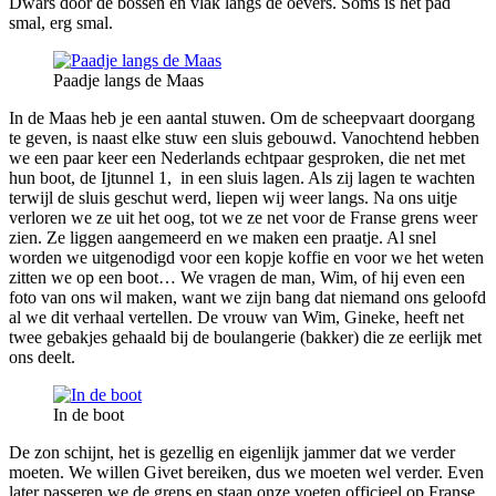
Dwars door de bossen en vlak langs de oevers. Soms is het pad
smal, erg smal.
Paadje langs de Maas
In de Maas heb je een aantal stuwen. Om de scheepvaart doorgang
te geven, is naast elke stuw een sluis gebouwd. Vanochtend hebben
we een paar keer een Nederlands echtpaar gesproken, die net met
hun boot, de Ijtunnel 1, in een sluis lagen. Als zij lagen te wachten
terwijl de sluis geschut werd, liepen wij weer langs. Na ons uitje
verloren we ze uit het oog, tot we ze net voor de Franse grens weer
zien. Ze liggen aangemeerd en we maken een praatje. Al snel
worden we uitgenodigd voor een kopje koffie en voor we het weten
zitten we op een boot… We vragen de man, Wim, of hij even een
foto van ons wil maken, want we zijn bang dat niemand ons geloofd
al we dit verhaal vertellen. De vrouw van Wim, Gineke, heeft net
twee gebakjes gehaald bij de boulangerie (bakker) die ze eerlijk met
ons deelt.
In de boot
De zon schijnt, het is gezellig en eigenlijk jammer dat we verder
moeten. We willen Givet bereiken, dus we moeten wel verder. Even
later passeren we de grens en staan onze voeten officieel op Franse