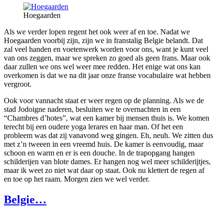
Hoegaarden
Als we verder lopen regent het ook weer af en toe. Nadat we
Hoegaarden voorbij zijn, zijn we in franstalig Belgie belandt. Dat
zal veel handen en voetenwerk worden voor ons, want je kunt veel
van ons zeggen, maar we spreken zo goed als geen frans. Maar ook
daar zullen we ons wel weer mee redden. Het enige wat ons kan
overkomen is dat we na dit jaar onze franse vocabulaire wat hebben
vergroot.
Ook voor vannacht staat er weer regen op de planning. Als we de
stad Jodoigne naderen, besluiten we te overnachten in een
“Chambres d’hotes”, wat een kamer bij mensen thuis is. We komen
terecht bij een oudere yoga lerares en haar man. Of het een
probleem was dat zij vanavond weg gingen. Eh, neuh. We zitten dus
met z’n tweeen in een vreemd huis. De kamer is eenvoudig, maar
schoon en warm en er is een douche. In de trapopgang hangen
schilderijen van blote dames. Er hangen nog wel meer schilderijtjes,
maar ik weet zo niet wat daar op staat. Ook nu klettert de regen af
en toe op het raam. Morgen zien we wel verder.
Belgie…