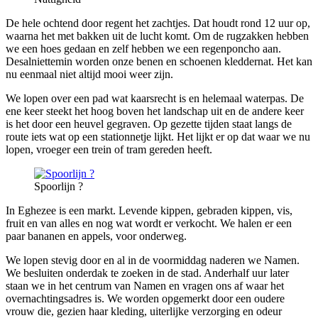
De hele ochtend door regent het zachtjes. Dat houdt rond 12 uur op,
waarna het met bakken uit de lucht komt. Om de rugzakken hebben
we een hoes gedaan en zelf hebben we een regenponcho aan.
Desalniettemin worden onze benen en schoenen kleddernat. Het kan
nu eenmaal niet altijd mooi weer zijn.
We lopen over een pad wat kaarsrecht is en helemaal waterpas. De
ene keer steekt het hoog boven het landschap uit en de andere keer
is het door een heuvel gegraven. Op gezette tijden staat langs de
route iets wat op een stationnetje lijkt. Het lijkt er op dat waar we nu
lopen, vroeger een trein of tram gereden heeft.
Spoorlijn ?
In Eghezee is een markt. Levende kippen, gebraden kippen, vis,
fruit en van alles en nog wat wordt er verkocht. We halen er een
paar bananen en appels, voor onderweg.
We lopen stevig door en al in de voormiddag naderen we Namen.
We besluiten onderdak te zoeken in de stad. Anderhalf uur later
staan we in het centrum van Namen en vragen ons af waar het
overnachtingsadres is. We worden opgemerkt door een oudere
vrouw die, gezien haar kleding, uiterlijke verzorging en odeur