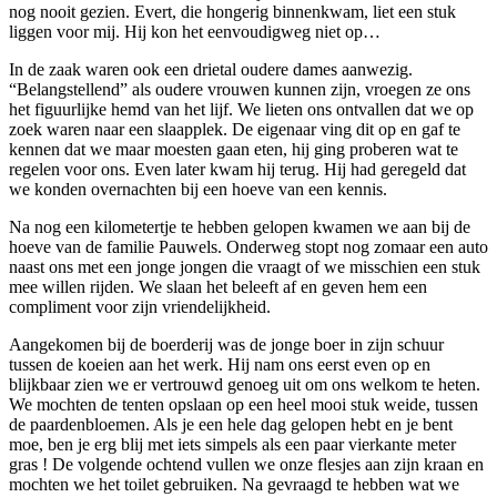
nog nooit gezien. Evert, die hongerig binnenkwam, liet een stuk
liggen voor mij. Hij kon het eenvoudigweg niet op…
In de zaak waren ook een drietal oudere dames aanwezig.
“Belangstellend” als oudere vrouwen kunnen zijn, vroegen ze ons
het figuurlijke hemd van het lijf. We lieten ons ontvallen dat we op
zoek waren naar een slaapplek. De eigenaar ving dit op en gaf te
kennen dat we maar moesten gaan eten, hij ging proberen wat te
regelen voor ons. Even later kwam hij terug. Hij had geregeld dat
we konden overnachten bij een hoeve van een kennis.
Na nog een kilometertje te hebben gelopen kwamen we aan bij de
hoeve van de familie Pauwels. Onderweg stopt nog zomaar een auto
naast ons met een jonge jongen die vraagt of we misschien een stuk
mee willen rijden. We slaan het beleeft af en geven hem een
compliment voor zijn vriendelijkheid.
Aangekomen bij de boerderij was de jonge boer in zijn schuur
tussen de koeien aan het werk. Hij nam ons eerst even op en
blijkbaar zien we er vertrouwd genoeg uit om ons welkom te heten.
We mochten de tenten opslaan op een heel mooi stuk weide, tussen
de paardenbloemen. Als je een hele dag gelopen hebt en je bent
moe, ben je erg blij met iets simpels als een paar vierkante meter
gras ! De volgende ochtend vullen we onze flesjes aan zijn kraan en
mochten we het toilet gebruiken. Na gevraagd te hebben wat we