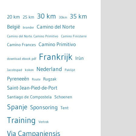
30 km
35 km
20 km
25 km
30km
België
Camino del Norte
brander
Camino del Norte. Camino Primitivo
Camino Finisterre
Camino Primitivo
Camino Frances
Frankrijk
Irùn
download ebook pdf
Nederland
Jacobspad
koken
Paklijst
Pyreneeën
Rugzak
Route
Saint-Jean-Pied-de-Port
Santiago de Compostela
Schoenen
Spanje
Sponsoring
Tent
Training
Vertrek
Via Campaniensis