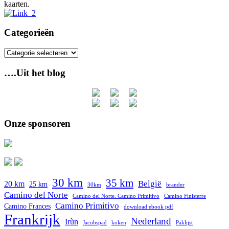
kaarten.
Categorieën
Categorieën
….Uit het blog
Onze sponsoren
30 km
35 km
België
20 km
25 km
30km
brander
Camino del Norte
Camino del Norte. Camino Primitivo
Camino Finisterre
Camino Primitivo
Camino Frances
download ebook pdf
Frankrijk
Nederland
Irùn
Jacobspad
koken
Paklijst