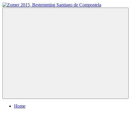
Ga
naar
Zomer
Te
de
2015,
voet
inhoud
Bestemming
naar
Santiago
Santiago
de
de
Compostela
Compostela
Menu
Home