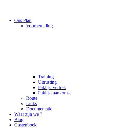
Ons Plan
Voorbereiding
Training
Uitrusting
Paklijst vertrek
Paklijst aankomst
Route
Links
Documentatie
Waar zijn we ?
Blog
Gastenboek