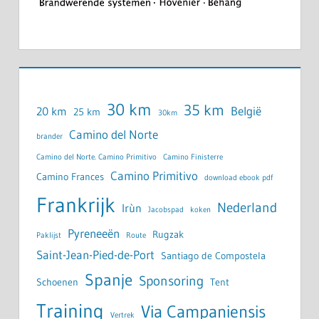
30 km
35 km
België
20 km
25 km
30km
Camino del Norte
brander
Camino del Norte. Camino Primitivo
Camino Finisterre
Camino Primitivo
Camino Frances
download ebook pdf
Frankrijk
Nederland
Irùn
Jacobspad
koken
Pyreneeën
Rugzak
Paklijst
Route
Saint-Jean-Pied-de-Port
Santiago de Compostela
Spanje
Sponsoring
Schoenen
Tent
Training
Via Campaniensis
Vertrek