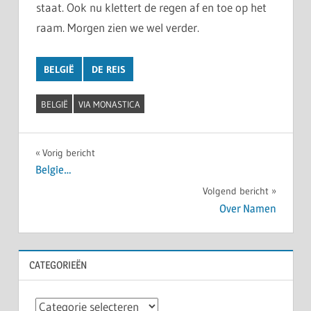
staat. Ook nu klettert de regen af en toe op het
raam. Morgen zien we wel verder.
BELGIË
DE REIS
BELGIË
VIA MONASTICA
Bericht
Vorig bericht
Belgie…
navigatie
Volgend bericht
Over Namen
CATEGORIEËN
Categorieën