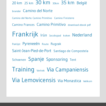
30 km
35 km
België
20 km
25 km
30km
Camino del Norte
brander
Camino del Norte. Camino Primitivo
Camino Finisterre
Camino Primitivo
Camino Frances
download ebook pdf
Frankrijk
Nederland
Irùn
Jacobspad
koken
Pyreneeën
Rugzak
Paklijst
Route
Saint-Jean-Pied-de-Port
Santiago de Compostela
Spanje
Sponsoring
Schoenen
Tent
Training
Via Campaniensis
Vertrek
Via Lemovicensis
Via Monastica
Welkom