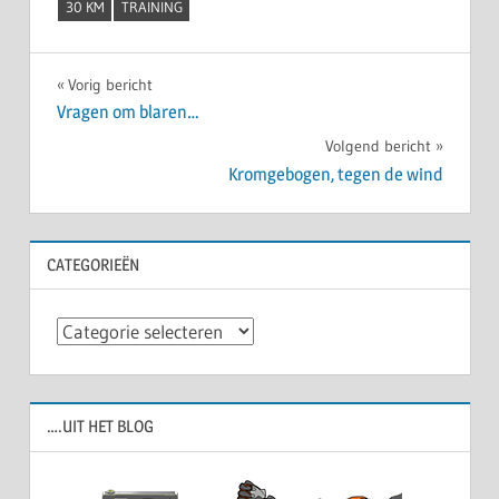
30 KM
TRAINING
Bericht
Vorig bericht
Vragen om blaren…
navigatie
Volgend bericht
Kromgebogen, tegen de wind
CATEGORIEËN
Categorieën
….UIT HET BLOG