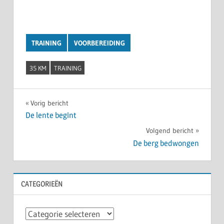
TRAINING
VOORBEREIDING
35 KM
TRAINING
Bericht
Vorig bericht
De lente begint
navigatie
Volgend bericht
De berg bedwongen
CATEGORIEËN
Categorieën