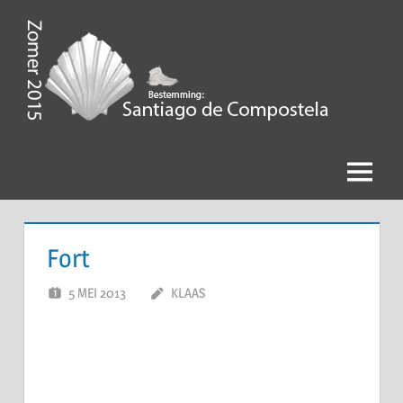
Ga
naar
de
Zomer
inhoud
2015,
Bestemming
Menu
Santiago
de
Fort
Compostela
5 MEI 2013
KLAAS