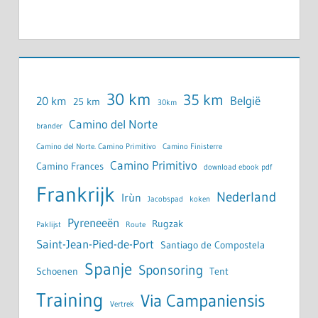
30 km
35 km
België
20 km
25 km
30km
Camino del Norte
brander
Camino del Norte. Camino Primitivo
Camino Finisterre
Camino Primitivo
Camino Frances
download ebook pdf
Frankrijk
Nederland
Irùn
Jacobspad
koken
Pyreneeën
Rugzak
Paklijst
Route
Saint-Jean-Pied-de-Port
Santiago de Compostela
Spanje
Sponsoring
Schoenen
Tent
Training
Via Campaniensis
Vertrek