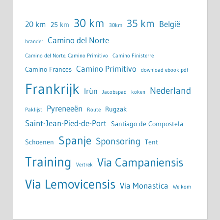
30 km
35 km
België
20 km
25 km
30km
Camino del Norte
brander
Camino del Norte. Camino Primitivo
Camino Finisterre
Camino Primitivo
Camino Frances
download ebook pdf
Frankrijk
Nederland
Irùn
Jacobspad
koken
Pyreneeën
Rugzak
Paklijst
Route
Saint-Jean-Pied-de-Port
Santiago de Compostela
Spanje
Sponsoring
Schoenen
Tent
Training
Via Campaniensis
Vertrek
Via Lemovicensis
Via Monastica
Welkom