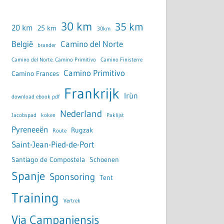
30 km
35 km
20 km
25 km
30km
België
Camino del Norte
brander
Camino del Norte. Camino Primitivo
Camino Finisterre
Camino Primitivo
Camino Frances
Frankrijk
Irùn
download ebook pdf
Nederland
Jacobspad
koken
Paklijst
Pyreneeën
Rugzak
Route
Saint-Jean-Pied-de-Port
Santiago de Compostela
Schoenen
Spanje
Sponsoring
Tent
Training
Vertrek
Via Campaniensis