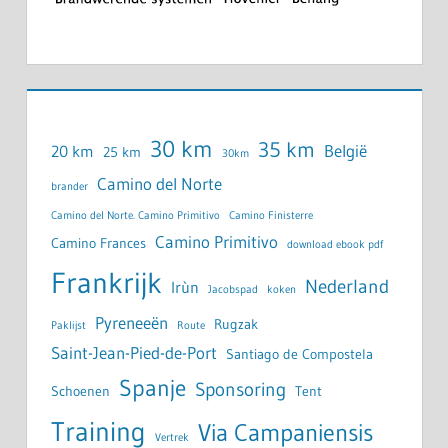
30 km
35 km
België
20 km
25 km
30km
Camino del Norte
brander
Camino del Norte. Camino Primitivo
Camino Finisterre
Camino Primitivo
Camino Frances
download ebook pdf
Frankrijk
Nederland
Irùn
Jacobspad
koken
Pyreneeën
Rugzak
Paklijst
Route
Saint-Jean-Pied-de-Port
Santiago de Compostela
Spanje
Sponsoring
Schoenen
Tent
Training
Via Campaniensis
Vertrek