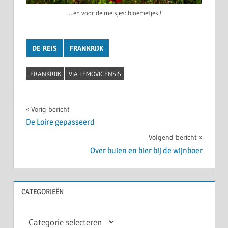
….en voor de meisjes: bloemetjes !
DE REIS
FRANKRIJK
FRANKRIJK
VIA LEMOVICENSIS
Bericht
Vorig bericht
De Loire gepasseerd
navigatie
Volgend bericht
Over buien en bier bij de wijnboer
CATEGORIEËN
Categorieën