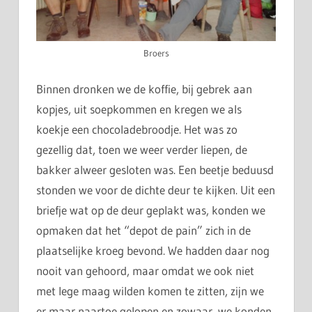
Broers
Binnen dronken we de koffie, bij gebrek aan
kopjes, uit soepkommen en kregen we als
koekje een chocoladebroodje. Het was zo
gezellig dat, toen we weer verder liepen, de
bakker alweer gesloten was. Een beetje beduusd
stonden we voor de dichte deur te kijken. Uit een
briefje wat op de deur geplakt was, konden we
opmaken dat het “depot de pain” zich in de
plaatselijke kroeg bevond. We hadden daar nog
nooit van gehoord, maar omdat we ook niet
met lege maag wilden komen te zitten, zijn we
er maar naartoe gelopen en zowaar, we konden