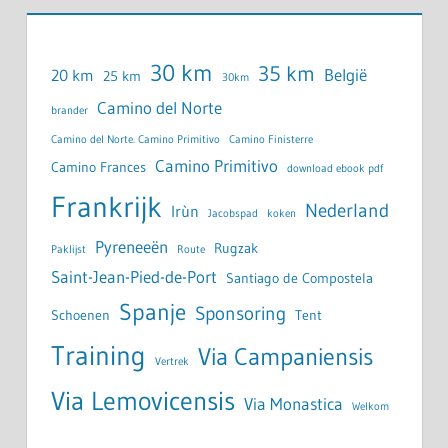
30 km
35 km
België
20 km
25 km
30km
Camino del Norte
brander
Camino del Norte. Camino Primitivo
Camino Finisterre
Camino Primitivo
Camino Frances
download ebook pdf
Frankrijk
Nederland
Irùn
Jacobspad
koken
Pyreneeën
Rugzak
Paklijst
Route
Saint-Jean-Pied-de-Port
Santiago de Compostela
Spanje
Sponsoring
Schoenen
Tent
Training
Via Campaniensis
Vertrek
Via Lemovicensis
Via Monastica
Welkom