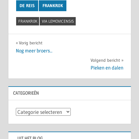
DE REIS
FRANKRIJK
FRANKRIJK
VIA LEMOVICENSIS
Bericht
Vorig bericht
Nog meer broers..
navigatie
Volgend bericht
Pieken en dalen
CATEGORIEËN
Categorieën
….UIT HET BLOG