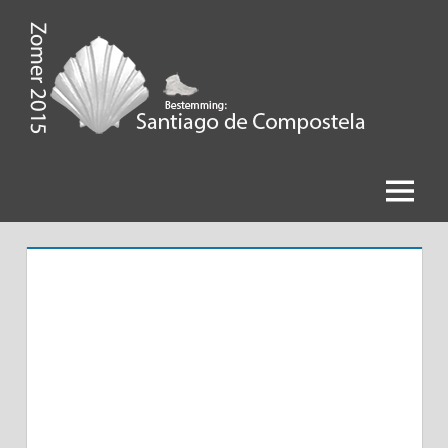
Ga
naar
de
Zomer
inhoud
2015,
Bestemming
Menu
Santiago
de
Compostela