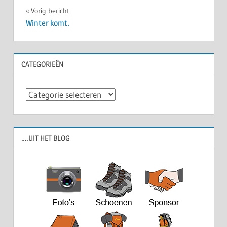
Bericht
Vorig bericht
Winter komt.
navigatie
CATEGORIEËN
Categorieën
….UIT HET BLOG