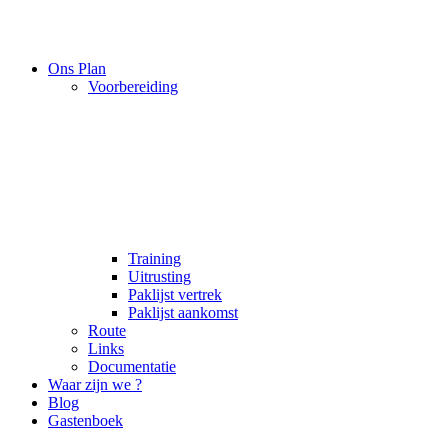
Ons Plan
Voorbereiding
Training
Uitrusting
Paklijst vertrek
Paklijst aankomst
Route
Links
Documentatie
Waar zijn we ?
Blog
Gastenboek