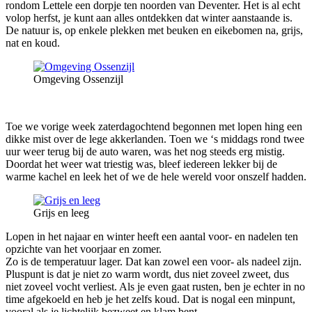
rondom Lettele een dorpje ten noorden van Deventer. Het is al echt
volop herfst, je kunt aan alles ontdekken dat winter aanstaande is.
De natuur is, op enkele plekken met beuken en eikebomen na, grijs,
nat en koud.
Omgeving Ossenzijl
Toe we vorige week zaterdagochtend begonnen met lopen hing een
dikke mist over de lege akkerlanden. Toen we ‘s middags rond twee
uur weer terug bij de auto waren, was het nog steeds erg mistig.
Doordat het weer wat triestig was, bleef iedereen lekker bij de
warme kachel en leek het of we de hele wereld voor onszelf hadden.
Grijs en leeg
Lopen in het najaar en winter heeft een aantal voor- en nadelen ten
opzichte van het voorjaar en zomer.
Zo is de temperatuur lager. Dat kan zowel een voor- als nadeel zijn.
Pluspunt is dat je niet zo warm wordt, dus niet zoveel zweet, dus
niet zoveel vocht verliest. Als je even gaat rusten, ben je echter in no
time afgekoeld en heb je het zelfs koud. Dat is nogal een minpunt,
vooral als je lichtelijk bezweet en klam bent.