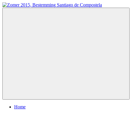
Ga
naar
Zomer
Te
de
2015,
voet
inhoud
Bestemming
naar
Santiago
Santiago
de
de
Compostela
Compostela
Menu
Home