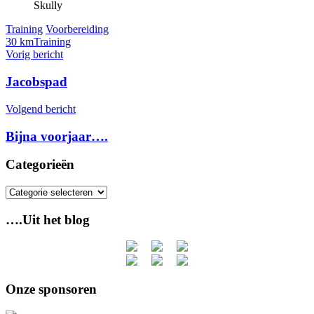
Skully
Training
Voorbereiding
30 km
Training
Bericht
Vorig bericht
navigatie
Jacobspad
Volgend bericht
Bijna voorjaar….
Categorieën
Categorieën
….Uit het blog
Onze sponsoren