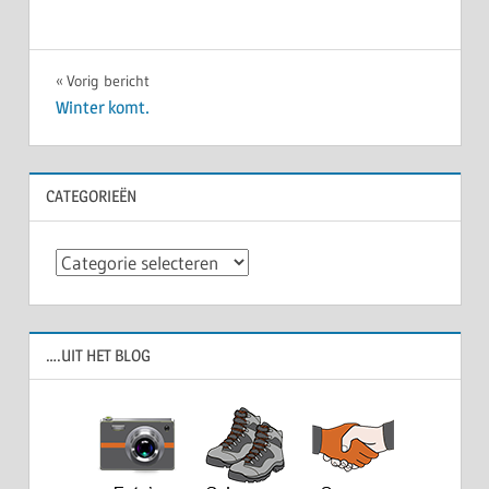
Bericht
Vorig bericht
Winter komt.
navigatie
CATEGORIEËN
Categorieën
….UIT HET BLOG