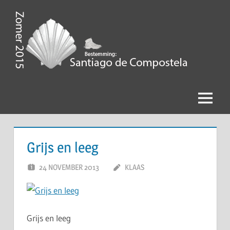
Ga
naar
de
Zomer
inhoud
2015,
Bestemming
Menu
Santiago
de
Grijs en leeg
Compostela
24 NOVEMBER 2013
KLAAS
Grijs en leeg