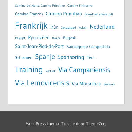
Camino del Norte. Camino Primitivo
Camino Finisterre
Camino Primitivo
Camino Frances
download ebook pdf
Frankrijk
Nederland
Irùn
Jacobspad
koken
Pyreneeën
Rugzak
Paklijst
Route
Saint-Jean-Pied-de-Port
Santiago de Compostela
Spanje
Sponsoring
Schoenen
Tent
Training
Via Campaniensis
Vertrek
Via Lemovicensis
Via Monastica
Welkom
WordPress thema: Treville door ThemeZee.