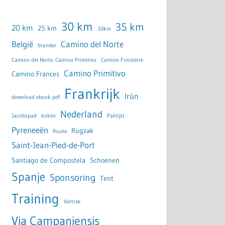
30 km
35 km
20 km
25 km
30km
België
Camino del Norte
brander
Camino del Norte. Camino Primitivo
Camino Finisterre
Camino Primitivo
Camino Frances
Frankrijk
Irùn
download ebook pdf
Nederland
Jacobspad
koken
Paklijst
Pyreneeën
Rugzak
Route
Saint-Jean-Pied-de-Port
Santiago de Compostela
Schoenen
Spanje
Sponsoring
Tent
Training
Vertrek
Via Campaniensis