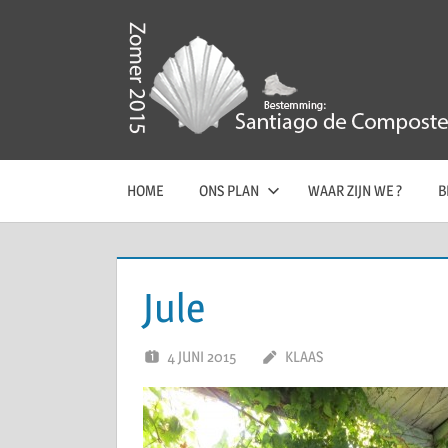
Ga
naar
de
Te
Zomer
inhoud
voet
naar
2015,
Santiago
de
HOME
ONS PLAN
WAAR ZIJN WE ?
B
Compostela
Bestemming
Santiago
Jule
de
4 JUNI 2015
KLAAS
Compostela