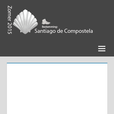
Ga
naar
de
Zomer
inhoud
2015,
Bestemming
Menu
Santiago
de
Compostela