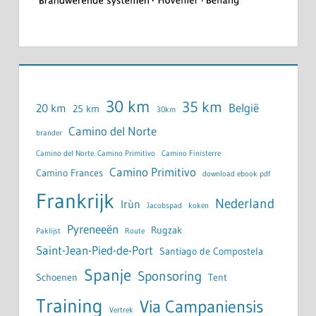
30 km
35 km
België
20 km
25 km
30km
Camino del Norte
brander
Camino del Norte. Camino Primitivo
Camino Finisterre
Camino Primitivo
Camino Frances
download ebook pdf
Frankrijk
Nederland
Irùn
Jacobspad
koken
Pyreneeën
Rugzak
Paklijst
Route
Saint-Jean-Pied-de-Port
Santiago de Compostela
Spanje
Sponsoring
Schoenen
Tent
Training
Via Campaniensis
Vertrek