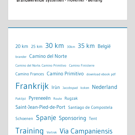
30 km
35 km
België
20 km
25 km
30km
Camino del Norte
brander
Camino del Norte. Camino Primitivo
Camino Finisterre
Camino Primitivo
Camino Frances
download ebook pdf
Frankrijk
Nederland
Irùn
Jacobspad
koken
Pyreneeën
Rugzak
Paklijst
Route
Saint-Jean-Pied-de-Port
Santiago de Compostela
Spanje
Sponsoring
Schoenen
Tent
Training
Via Campaniensis
Vertrek