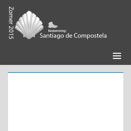
Ga
naar
de
Zomer
inhoud
2015,
Bestemming
Menu
Santiago
de
Compostela