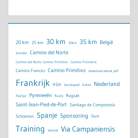
30 km
35 km
België
20 km
25 km
30km
Camino del Norte
brander
Camino del Norte. Camino Primitivo
Camino Finisterre
Camino Primitivo
Camino Frances
download ebook pdf
Frankrijk
Nederland
Irùn
Jacobspad
koken
Pyreneeën
Rugzak
Paklijst
Route
Saint-Jean-Pied-de-Port
Santiago de Compostela
Spanje
Sponsoring
Schoenen
Tent
Training
Via Campaniensis
Vertrek