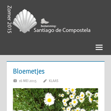
Ga
naar
de
Zomer
inhoud
2015,
Bestemming
Menu
Santiago
de
Bloemetjes
Compostela
16 MEI 2015
KLAAS