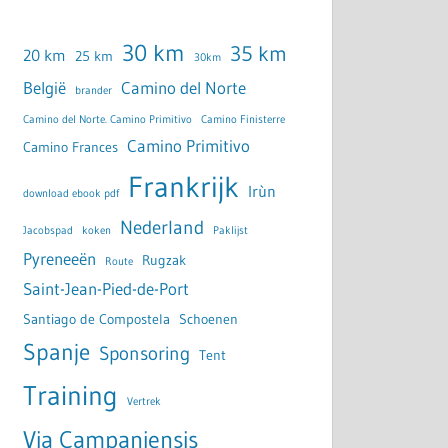
30 km
35 km
20 km
25 km
30km
België
Camino del Norte
brander
Camino del Norte. Camino Primitivo
Camino Finisterre
Camino Primitivo
Camino Frances
Frankrijk
Irùn
download ebook pdf
Nederland
Jacobspad
koken
Paklijst
Pyreneeën
Rugzak
Route
Saint-Jean-Pied-de-Port
Santiago de Compostela
Schoenen
Spanje
Sponsoring
Tent
Training
Vertrek
Via Campaniensis