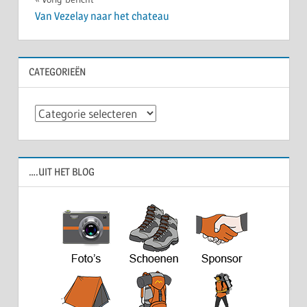
Bericht
Van Vezelay naar het chateau
navigatie
CATEGORIEËN
Categorieën
….UIT HET BLOG