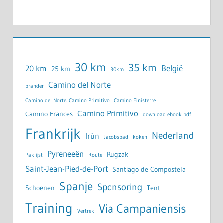
30 km
35 km
België
20 km
25 km
30km
Camino del Norte
brander
Camino del Norte. Camino Primitivo
Camino Finisterre
Camino Primitivo
Camino Frances
download ebook pdf
Frankrijk
Nederland
Irùn
Jacobspad
koken
Pyreneeën
Rugzak
Paklijst
Route
Saint-Jean-Pied-de-Port
Santiago de Compostela
Spanje
Sponsoring
Schoenen
Tent
Training
Via Campaniensis
Vertrek