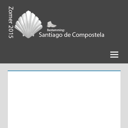
Ga
naar
de
Zomer
inhoud
2015,
Bestemming
Menu
Santiago
de
Compostela