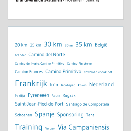
30 km
35 km
België
20 km
25 km
30km
Camino del Norte
brander
Camino del Norte. Camino Primitivo
Camino Finisterre
Camino Primitivo
Camino Frances
download ebook pdf
Frankrijk
Nederland
Irùn
Jacobspad
koken
Pyreneeën
Rugzak
Paklijst
Route
Saint-Jean-Pied-de-Port
Santiago de Compostela
Spanje
Sponsoring
Schoenen
Tent
Training
Via Campaniensis
Vertrek