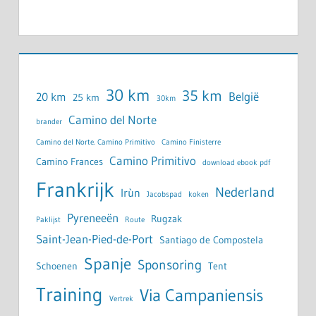
30 km
35 km
België
20 km
25 km
30km
Camino del Norte
brander
Camino del Norte. Camino Primitivo
Camino Finisterre
Camino Primitivo
Camino Frances
download ebook pdf
Frankrijk
Nederland
Irùn
Jacobspad
koken
Pyreneeën
Rugzak
Paklijst
Route
Saint-Jean-Pied-de-Port
Santiago de Compostela
Spanje
Sponsoring
Schoenen
Tent
Training
Via Campaniensis
Vertrek