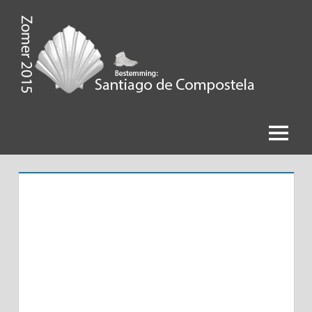
Ga
naar
de
Zomer
inhoud
2015,
Bestemming
Menu
Santiago
de
Compostela