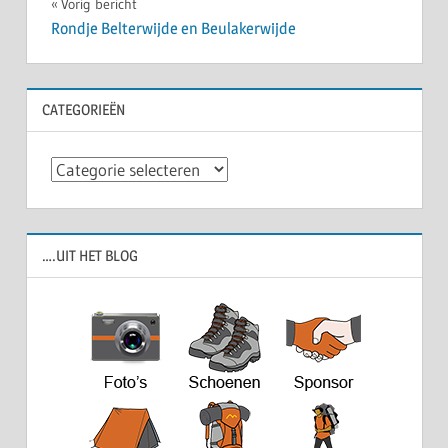
Bericht
Vorig bericht
Rondje Belterwijde en Beulakerwijde
navigatie
CATEGORIEËN
Categorieën
….UIT HET BLOG