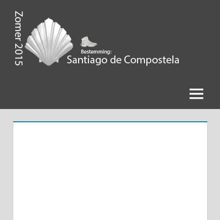
Ga
naar
de
Zomer
inhoud
2015,
Bestemming
Menu
Santiago
de
Compostela