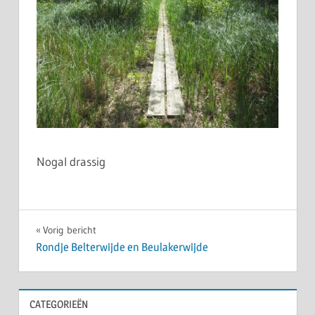
Nogal drassig
Bericht
Vorig bericht
Rondje Belterwijde en Beulakerwijde
navigatie
CATEGORIEËN