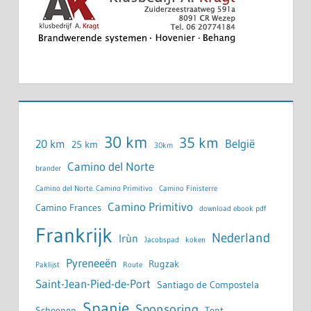
30 km
35 km
België
20 km
25 km
30km
Camino del Norte
brander
Camino del Norte. Camino Primitivo
Camino Finisterre
Camino Primitivo
Camino Frances
download ebook pdf
Frankrijk
Nederland
Irùn
Jacobspad
koken
Pyreneeën
Rugzak
Paklijst
Route
Saint-Jean-Pied-de-Port
Santiago de Compostela
Spanje
Sponsoring
Schoenen
Tent