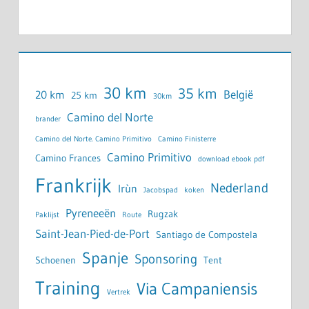
30 km
35 km
België
20 km
25 km
30km
Camino del Norte
brander
Camino del Norte. Camino Primitivo
Camino Finisterre
Camino Primitivo
Camino Frances
download ebook pdf
Frankrijk
Nederland
Irùn
Jacobspad
koken
Pyreneeën
Rugzak
Paklijst
Route
Saint-Jean-Pied-de-Port
Santiago de Compostela
Spanje
Sponsoring
Schoenen
Tent
Training
Via Campaniensis
Vertrek