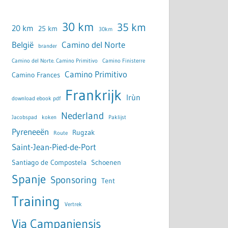
30 km
35 km
20 km
25 km
30km
België
Camino del Norte
brander
Camino del Norte. Camino Primitivo
Camino Finisterre
Camino Primitivo
Camino Frances
Frankrijk
Irùn
download ebook pdf
Nederland
Jacobspad
koken
Paklijst
Pyreneeën
Rugzak
Route
Saint-Jean-Pied-de-Port
Santiago de Compostela
Schoenen
Spanje
Sponsoring
Tent
Training
Vertrek
Via Campaniensis