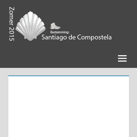
Ga
naar
de
Zomer
inhoud
2015,
Bestemming
Menu
Santiago
de
Compostela