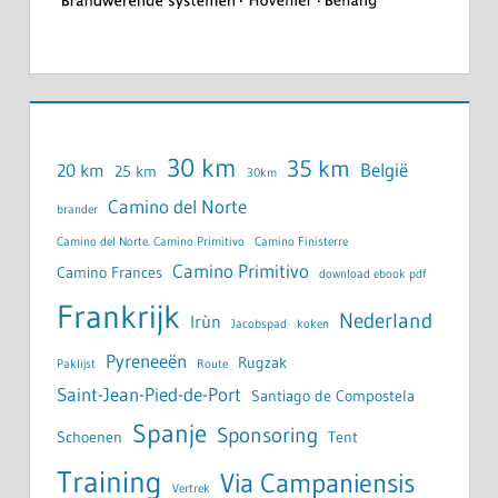
30 km
35 km
België
20 km
25 km
30km
Camino del Norte
brander
Camino del Norte. Camino Primitivo
Camino Finisterre
Camino Primitivo
Camino Frances
download ebook pdf
Frankrijk
Nederland
Irùn
Jacobspad
koken
Pyreneeën
Rugzak
Paklijst
Route
Saint-Jean-Pied-de-Port
Santiago de Compostela
Spanje
Sponsoring
Schoenen
Tent
Training
Via Campaniensis
Vertrek