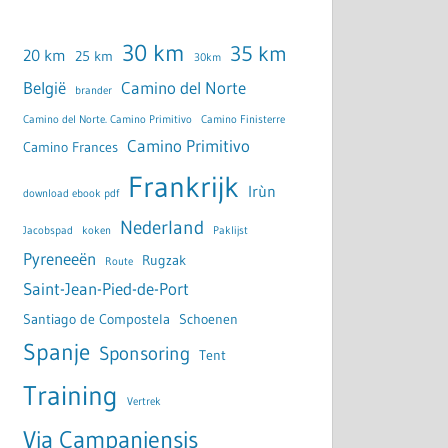
30 km
35 km
20 km
25 km
30km
België
Camino del Norte
brander
Camino del Norte. Camino Primitivo
Camino Finisterre
Camino Primitivo
Camino Frances
Frankrijk
Irùn
download ebook pdf
Nederland
Jacobspad
koken
Paklijst
Pyreneeën
Rugzak
Route
Saint-Jean-Pied-de-Port
Santiago de Compostela
Schoenen
Spanje
Sponsoring
Tent
Training
Vertrek
Via Campaniensis