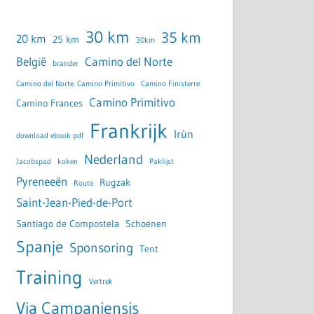
30 km
35 km
20 km
25 km
30km
België
Camino del Norte
brander
Camino del Norte. Camino Primitivo
Camino Finisterre
Camino Primitivo
Camino Frances
Frankrijk
Irùn
download ebook pdf
Nederland
Jacobspad
koken
Paklijst
Pyreneeën
Rugzak
Route
Saint-Jean-Pied-de-Port
Santiago de Compostela
Schoenen
Spanje
Sponsoring
Tent
Training
Vertrek
Via Campaniensis