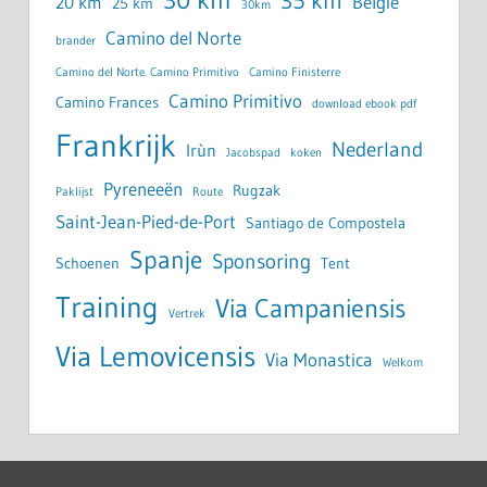
35 km
België
20 km
25 km
30km
Camino del Norte
brander
Camino del Norte. Camino Primitivo
Camino Finisterre
Camino Primitivo
Camino Frances
download ebook pdf
Frankrijk
Nederland
Irùn
Jacobspad
koken
Pyreneeën
Rugzak
Paklijst
Route
Saint-Jean-Pied-de-Port
Santiago de Compostela
Spanje
Sponsoring
Schoenen
Tent
Training
Via Campaniensis
Vertrek
Via Lemovicensis
Via Monastica
Welkom