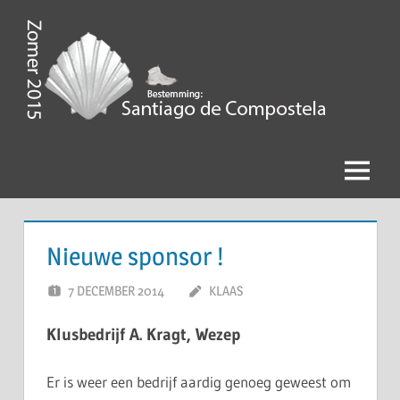
Ga
naar
de
Zomer
inhoud
2015,
Bestemming
Menu
Santiago
de
Nieuwe sponsor !
Compostela
7 DECEMBER 2014
KLAAS
Klusbedrijf A. Kragt, Wezep
Er is weer een bedrijf aardig genoeg geweest om