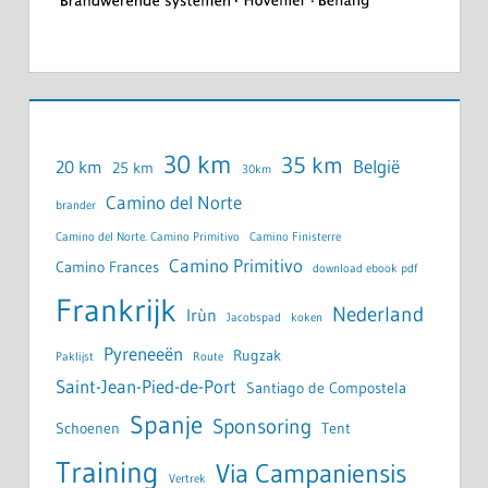
30 km
35 km
België
20 km
25 km
30km
Camino del Norte
brander
Camino del Norte. Camino Primitivo
Camino Finisterre
Camino Primitivo
Camino Frances
download ebook pdf
Frankrijk
Nederland
Irùn
Jacobspad
koken
Pyreneeën
Rugzak
Paklijst
Route
Saint-Jean-Pied-de-Port
Santiago de Compostela
Spanje
Sponsoring
Schoenen
Tent
Training
Via Campaniensis
Vertrek