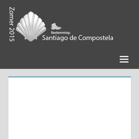
Ga
naar
de
Zomer
inhoud
2015,
Bestemming
Menu
Santiago
de
Compostela