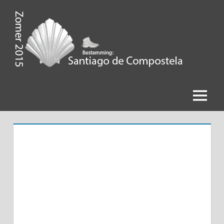
Ga
naar
de
Zomer
inhoud
2015,
Bestemming
Menu
Santiago
de
Compostela