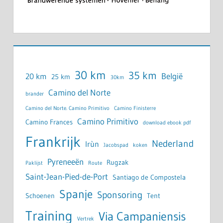
30 km
35 km
België
20 km
25 km
30km
Camino del Norte
brander
Camino del Norte. Camino Primitivo
Camino Finisterre
Camino Primitivo
Camino Frances
download ebook pdf
Frankrijk
Nederland
Irùn
Jacobspad
koken
Pyreneeën
Rugzak
Paklijst
Route
Saint-Jean-Pied-de-Port
Santiago de Compostela
Spanje
Sponsoring
Schoenen
Tent
Training
Via Campaniensis
Vertrek