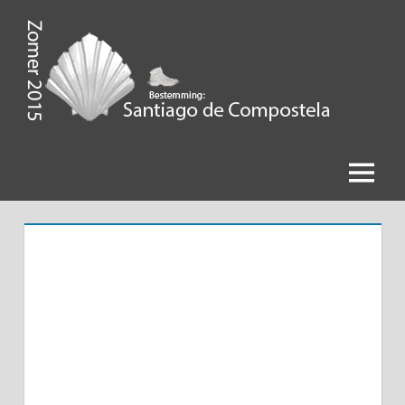
Ga
naar
de
Zomer
inhoud
2015,
Bestemming
Menu
Santiago
de
Compostela