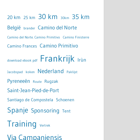
30 km
35 km
20 km
25 km
30km
België
Camino del Norte
brander
Camino del Norte. Camino Primitivo
Camino Finisterre
Camino Primitivo
Camino Frances
Frankrijk
Irùn
download ebook pdf
Nederland
Jacobspad
koken
Paklijst
Pyreneeën
Rugzak
Route
Saint-Jean-Pied-de-Port
Santiago de Compostela
Schoenen
Spanje
Sponsoring
Tent
Training
Vertrek
Via Campaniensis