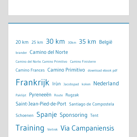
30 km
35 km
België
20 km
25 km
30km
Camino del Norte
brander
Camino del Norte. Camino Primitivo
Camino Finisterre
Camino Primitivo
Camino Frances
download ebook pdf
Frankrijk
Nederland
Irùn
Jacobspad
koken
Pyreneeën
Rugzak
Paklijst
Route
Saint-Jean-Pied-de-Port
Santiago de Compostela
Spanje
Sponsoring
Schoenen
Tent
Training
Via Campaniensis
Vertrek