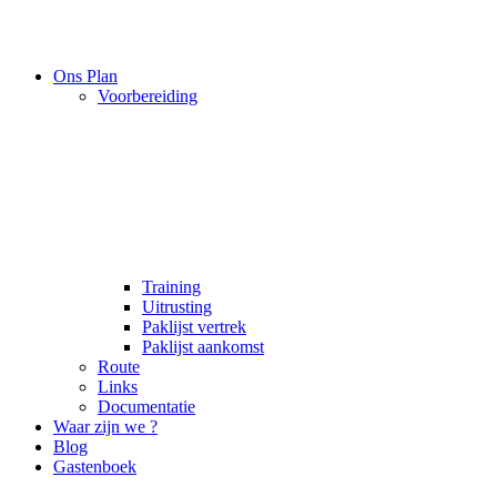
Ons Plan
Voorbereiding
Training
Uitrusting
Paklijst vertrek
Paklijst aankomst
Route
Links
Documentatie
Waar zijn we ?
Blog
Gastenboek