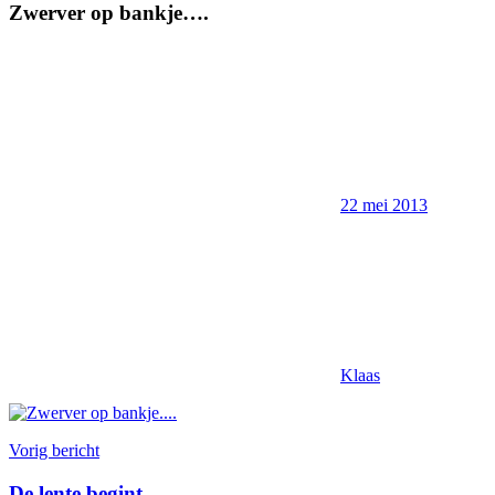
Zwerver op bankje….
22 mei 2013
Klaas
Bericht
Vorig bericht
navigatie
De lente begint