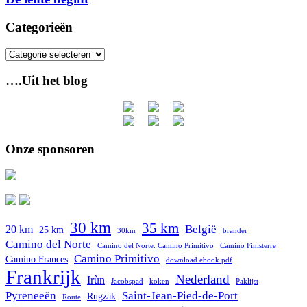
Categorieën
Categorieën
….Uit het blog
Onze sponsoren
30 km
35 km
België
20 km
25 km
30km
brander
Camino del Norte
Camino del Norte. Camino Primitivo
Camino Finisterre
Camino Primitivo
Camino Frances
download ebook pdf
Frankrijk
Nederland
Irùn
Jacobspad
koken
Paklijst
Pyreneeën
Saint-Jean-Pied-de-Port
Rugzak
Route