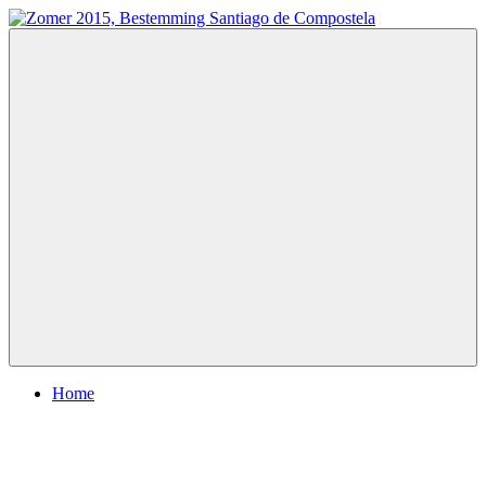
Ga
naar
Zomer
Te
de
2015,
voet
inhoud
Bestemming
naar
Santiago
Santiago
de
de
Compostela
Compostela
Menu
Home