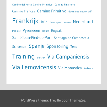
Camino del Norte. Camino Primitivo
Camino Finisterre
Camino Primitivo
Camino Frances
download ebook pdf
Frankrijk
Nederland
Irùn
Jacobspad
koken
Pyreneeën
Rugzak
Paklijst
Route
Saint-Jean-Pied-de-Port
Santiago de Compostela
Spanje
Sponsoring
Schoenen
Tent
Training
Via Campaniensis
Vertrek
Via Lemovicensis
Via Monastica
Welkom
WordPress thema: Treville door ThemeZee.