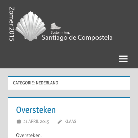
Ga
naar
de
Zomer
inhoud
2015,
Bestemming
Menu
Santiago
de
CATEGORIE:
NEDERLAND
Compostela
Oversteken
21 APRIL 2015
KLAAS
Oversteken.