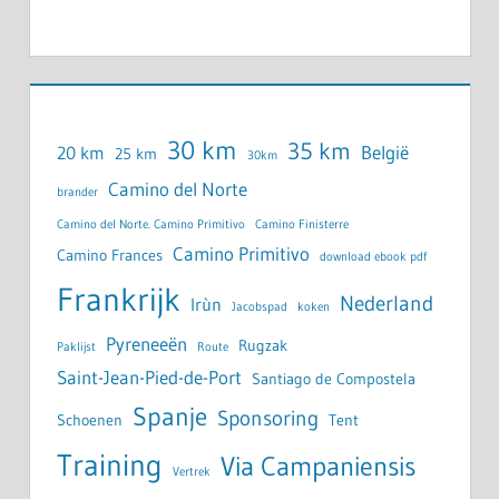
30 km
35 km
België
20 km
25 km
30km
Camino del Norte
brander
Camino del Norte. Camino Primitivo
Camino Finisterre
Camino Primitivo
Camino Frances
download ebook pdf
Frankrijk
Nederland
Irùn
Jacobspad
koken
Pyreneeën
Rugzak
Paklijst
Route
Saint-Jean-Pied-de-Port
Santiago de Compostela
Spanje
Sponsoring
Schoenen
Tent
Training
Via Campaniensis
Vertrek