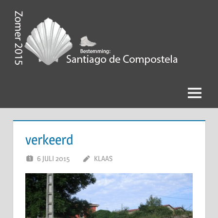
Ga
naar
de
Zomer
inhoud
2015,
Bestemming
Menu
Santiago
de
verkeerd
Compostela
6 JULI 2015
KLAAS