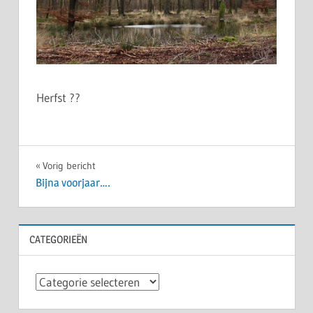
Herfst ??
Bericht
Vorig bericht
Bijna voorjaar….
navigatie
CATEGORIEËN
Categorieën