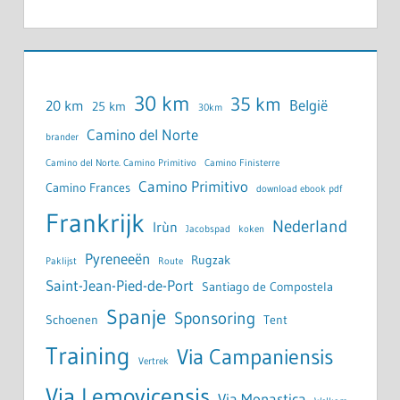
30 km
35 km
België
20 km
25 km
30km
Camino del Norte
brander
Camino del Norte. Camino Primitivo
Camino Finisterre
Camino Primitivo
Camino Frances
download ebook pdf
Frankrijk
Nederland
Irùn
Jacobspad
koken
Pyreneeën
Rugzak
Paklijst
Route
Saint-Jean-Pied-de-Port
Santiago de Compostela
Spanje
Sponsoring
Schoenen
Tent
Training
Via Campaniensis
Vertrek
Via Lemovicensis
Via Monastica