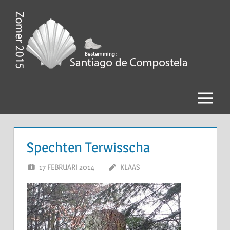
Ga
naar
de
Zomer
inhoud
2015,
Bestemming
Menu
Santiago
de
Spechten Terwisscha
Compostela
17 FEBRUARI 2014
KLAAS