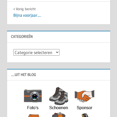
Bericht
Vorig bericht
Bijna voorjaar….
navigatie
CATEGORIEËN
Categorieën
….UIT HET BLOG