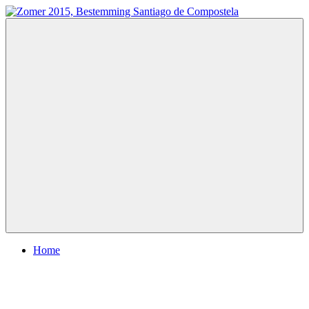
Ga
naar
Zomer
Te
de
2015,
voet
inhoud
Bestemming
naar
Santiago
Santiago
de
de
Compostela
Compostela
Menu
Home