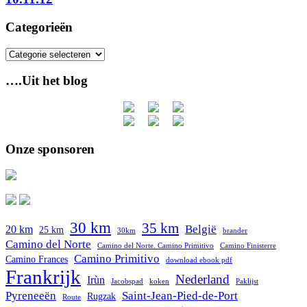
Categorieën
Categorieën
….Uit het blog
Onze sponsoren
30 km
35 km
België
20 km
25 km
30km
brander
Camino del Norte
Camino del Norte. Camino Primitivo
Camino Finisterre
Camino Primitivo
Camino Frances
download ebook pdf
Frankrijk
Nederland
Irùn
Jacobspad
koken
Paklijst
Pyreneeën
Saint-Jean-Pied-de-Port
Rugzak
Route