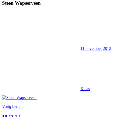
Steen Wapserveen
11 november 2012
Klaas
Bericht
Vorig bericht
navigatie
10.11.12