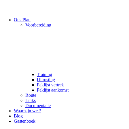
Ons Plan
Voorbereiding
Training
Uitrusting
Paklijst vertrek
Paklijst aankomst
Route
Links
Documentatie
Waar zijn we ?
Blog
Gastenboek