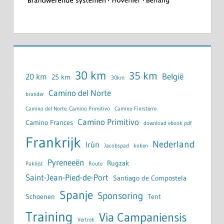
30 km
35 km
België
20 km
25 km
30km
Camino del Norte
brander
Camino del Norte. Camino Primitivo
Camino Finisterre
Camino Primitivo
Camino Frances
download ebook pdf
Frankrijk
Nederland
Irùn
Jacobspad
koken
Pyreneeën
Rugzak
Paklijst
Route
Saint-Jean-Pied-de-Port
Santiago de Compostela
Spanje
Sponsoring
Schoenen
Tent
Training
Via Campaniensis
Vertrek