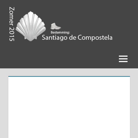
Ga
naar
de
Zomer
inhoud
2015,
Bestemming
Menu
Santiago
de
Compostela