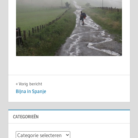
Bericht
Vorig bericht
Bijna in Spanje
navigatie
CATEGORIEËN
Categorieën