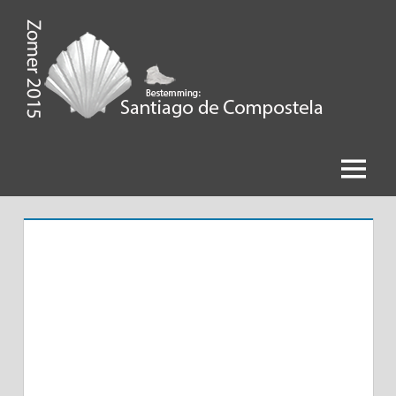
Ga
naar
de
Zomer
inhoud
2015,
Bestemming
Menu
Santiago
de
Compostela