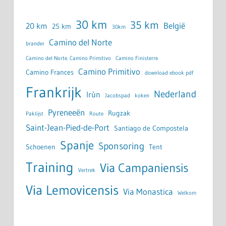
30 km
35 km
België
20 km
25 km
30km
Camino del Norte
brander
Camino del Norte. Camino Primitivo
Camino Finisterre
Camino Primitivo
Camino Frances
download ebook pdf
Frankrijk
Nederland
Irùn
Jacobspad
koken
Pyreneeën
Rugzak
Paklijst
Route
Saint-Jean-Pied-de-Port
Santiago de Compostela
Spanje
Sponsoring
Schoenen
Tent
Training
Via Campaniensis
Vertrek
Via Lemovicensis
Via Monastica
Welkom