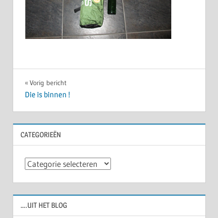
Bericht
Vorig bericht
Die is binnen !
navigatie
CATEGORIEËN
Categorieën
….UIT HET BLOG