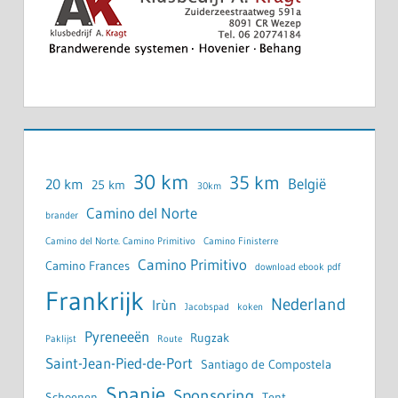
30 km
35 km
België
20 km
25 km
30km
Camino del Norte
brander
Camino del Norte. Camino Primitivo
Camino Finisterre
Camino Primitivo
Camino Frances
download ebook pdf
Frankrijk
Nederland
Irùn
Jacobspad
koken
Pyreneeën
Rugzak
Paklijst
Route
Saint-Jean-Pied-de-Port
Santiago de Compostela
Spanje
Sponsoring
Schoenen
Tent