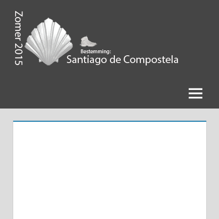
Ga
naar
de
Zomer
inhoud
2015,
Bestemming
Menu
Santiago
de
Compostela