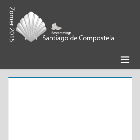
Ga
naar
de
Zomer
inhoud
2015,
Bestemming
Menu
Santiago
de
Compostela