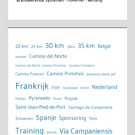
30 km
35 km
België
20 km
25 km
30km
Camino del Norte
brander
Camino del Norte. Camino Primitivo
Camino Finisterre
Camino Primitivo
Camino Frances
download ebook pdf
Frankrijk
Nederland
Irùn
Jacobspad
koken
Pyreneeën
Rugzak
Paklijst
Route
Saint-Jean-Pied-de-Port
Santiago de Compostela
Spanje
Sponsoring
Schoenen
Tent
Training
Via Campaniensis
Vertrek