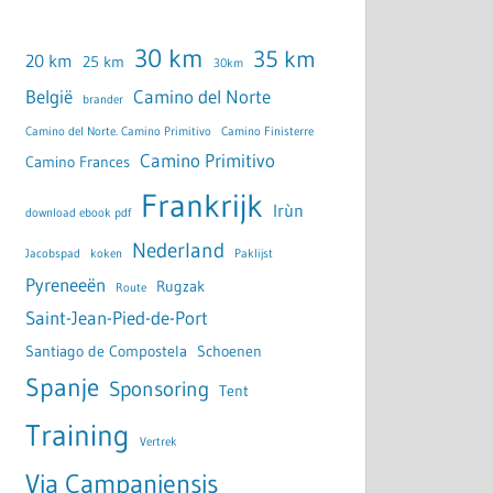
30 km
35 km
20 km
25 km
30km
België
Camino del Norte
brander
Camino del Norte. Camino Primitivo
Camino Finisterre
Camino Primitivo
Camino Frances
Frankrijk
Irùn
download ebook pdf
Nederland
Jacobspad
koken
Paklijst
Pyreneeën
Rugzak
Route
Saint-Jean-Pied-de-Port
Santiago de Compostela
Schoenen
Spanje
Sponsoring
Tent
Training
Vertrek
Via Campaniensis