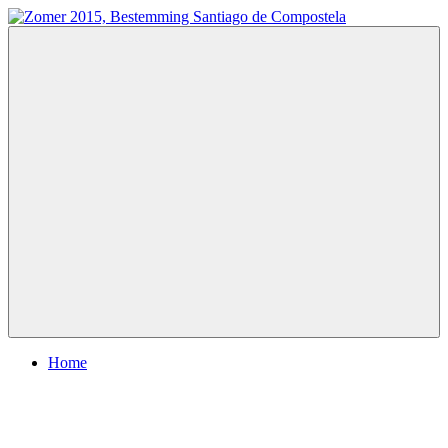
Ga
naar
Zomer
Te
de
2015,
voet
inhoud
Bestemming
naar
Santiago
Santiago
de
de
Compostela
Compostela
Menu
Home