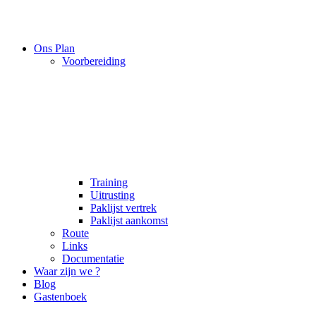
Ons Plan
Voorbereiding
Training
Uitrusting
Paklijst vertrek
Paklijst aankomst
Route
Links
Documentatie
Waar zijn we ?
Blog
Gastenboek