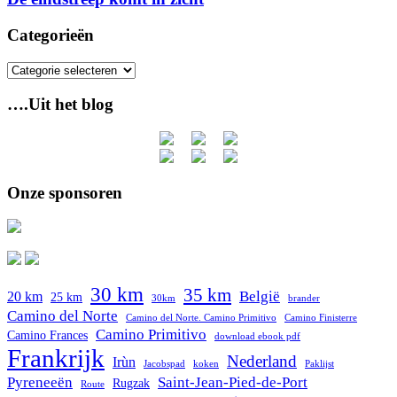
Categorieën
Categorieën
….Uit het blog
Onze sponsoren
30 km
35 km
België
20 km
25 km
30km
brander
Camino del Norte
Camino del Norte. Camino Primitivo
Camino Finisterre
Camino Primitivo
Camino Frances
download ebook pdf
Frankrijk
Nederland
Irùn
Jacobspad
koken
Paklijst
Pyreneeën
Saint-Jean-Pied-de-Port
Rugzak
Route