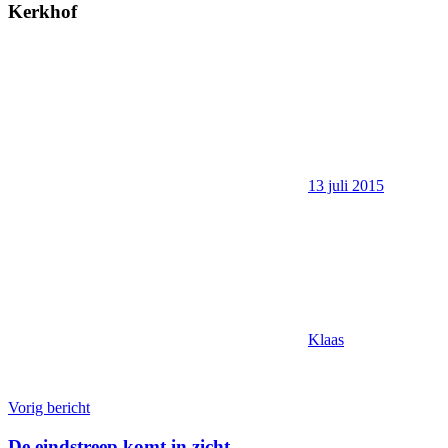
Kerkhof
13 juli 2015
Klaas
Bericht
Vorig bericht
navigatie
De eindstreep komt in zicht