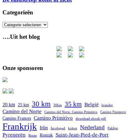
Categorieën
Categorieën
….Uit het blog
Onze sponsoren
30 km
35 km
België
20 km
25 km
30km
brander
Camino del Norte
Camino del Norte. Camino Primitivo
Camino Finisterre
Camino Primitivo
Camino Frances
download ebook pdf
Frankrijk
Nederland
Irùn
Jacobspad
koken
Paklijst
Pyreneeën
Saint-Jean-Pied-de-Port
Rugzak
Route