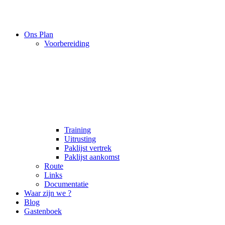
Ons Plan
Voorbereiding
Training
Uitrusting
Paklijst vertrek
Paklijst aankomst
Route
Links
Documentatie
Waar zijn we ?
Blog
Gastenboek