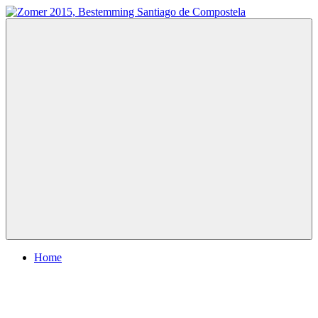
Ga
naar
Zomer
Te
de
2015,
voet
inhoud
Bestemming
naar
Santiago
Santiago
de
de
Compostela
Compostela
Menu
Home