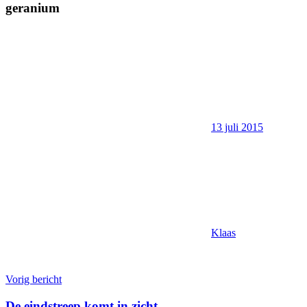
geranium
13 juli 2015
Klaas
Bericht
Vorig bericht
navigatie
De eindstreep komt in zicht