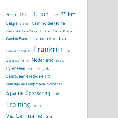
30 km
35 km
20 km
25 km
30km
België
Camino del Norte
brander
Camino del Norte. Camino Primitivo
Camino Finisterre
Camino Primitivo
Camino Frances
Frankrijk
Irùn
download ebook pdf
Nederland
Jacobspad
koken
Paklijst
Pyreneeën
Rugzak
Route
Saint-Jean-Pied-de-Port
Santiago de Compostela
Schoenen
Spanje
Sponsoring
Tent
Training
Vertrek
Via Campaniensis